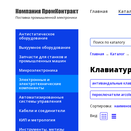
Перейти к основному содержанию
Главная
Катал
Антистатическое
оборудование
Выкуумное оборудование
→
→
Главная
Каталог
Запчасти для станков и
промышленных машин
Клавиатур
Микроэлектроника
Электронные и
антивандальные клави
электротехнические
компоненты
переключатели arcole
Автоматизированные
системы управления
Сортировка:
наимено
Кабели и соединители
Вид:
КИП и метрология
Инструменты, метизы