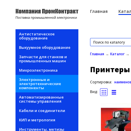
Перейти к основному содержанию
Главная
Катал
Антистатическое
оборудование
Выкуумное оборудование
→
→
Главная
Каталог
Запчасти для станков и
промышленных машин
Принтеры
Микроэлектроника
Электронные и
Сортировка:
наимено
электротехнические
компоненты
Вид:
Автоматизированные
системы управления
Кабели и соединители
КИП и метрология
Инструменты, метизы