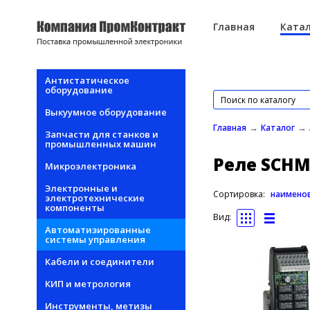
Перейти к основному содержанию
Главная
Катал
Антистатическое
оборудование
Выкуумное оборудование
→
→
Главная
Каталог
Запчасти для станков и
промышленных машин
Реле SCHM
Микроэлектроника
Электронные и
Сортировка:
наимено
электротехнические
компоненты
Вид:
Автоматизированные
системы управления
Кабели и соединители
КИП и метрология
Инструменты, метизы