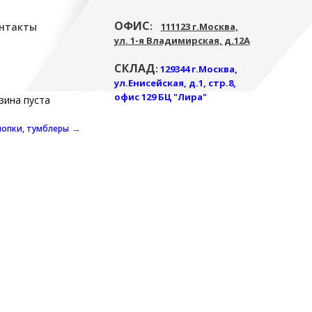
ОФИС
:
нтакты
111123 г.Москва,
ул. 1-я Владимирская, д.12А
СКЛАД
:
129344 г.Москва,
ул.Енисейская, д.1, стр.8,
офис 129 БЦ "Лира"
зина пуста
→
нопки, тумблеры