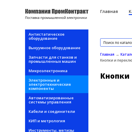
Перейти к основному содержанию
Главная
К
Антистатическое
оборудование
Выкуумное оборудование
→
Главная
Катал
Запчасти для станков и
Кнопки и перекл
промышленных машин
Микроэлектроника
Кнопки 
Электронные и
электротехнические
компоненты
Автоматизированные
системы управления
Кабели и соединители
КИП и метрология
Инструменты, метизы