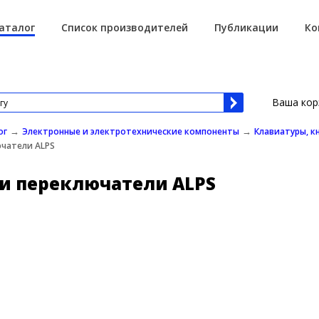
аталог
Список производителей
Публикации
Ко
Ваша кор
→
→
ог
Электронные и электротехнические компоненты
Клавиатуры, к
ючатели ALPS
и переключатели ALPS