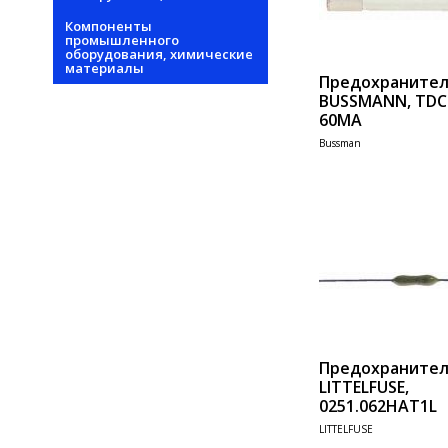
Компоненты
промышленного
оборудования, химические
материалы
Предохраните
BUSSMANN, TDC
60MA
Bussman
Add 
Предохраните
LITTELFUSE,
0251.062HAT1L
LITTELFUSE
Add 