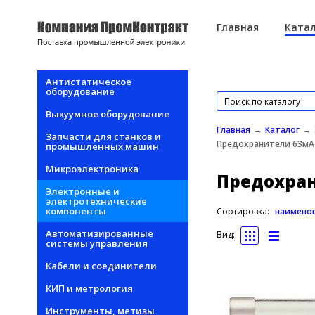
Перейти к основному содержанию
Главная
Катал
Антистатическое
оборудование
Выкуумное оборудование
→
→
Главная
Каталог
Запчасти для станков и
Предохранители 63мА
промышленных машин
Микроэлектроника
Предохра
Электронные и
электротехнические
компоненты
Сортировка:
наимено
Автоматизированные
Вид:
системы управления
Кабели и соединители
КИП и метрология
Инструменты, метизы