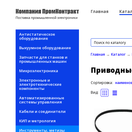
Перейти к основному содержанию
Главная
Катал
Антистатическое
оборудование
Выкуумное оборудование
→
→
Главная
Каталог
Запчасти для станков и
промышленных машин
Приводны
Микроэлектроника
Электронные и
Сортировка:
наимено
электротехнические
компоненты
Вид:
Автоматизированные
системы управления
Кабели и соединители
КИП и метрология
Инструменты, метизы