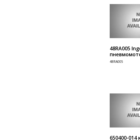
48RA005 Ing
пневмомот
48RA005
Информация
Произв
650400-014 