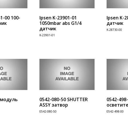
1-00 100-
Ipsen K-23901-01
Ipsen K-2
чик
1050mbar abs G1/4
датчик
датчик
K-28730-00
Информация
Информац
K-23901-01
В корзину
В корзину
 модуль
0542-080-50 SHUTTER
0542-498
ASSY затвор
осветит
0542-080-50
0542-498-00
Информация
Информац
В корзину
В корзину