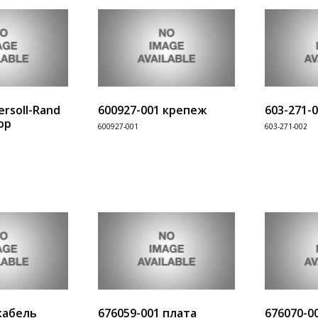
ersoll-Rand
600927-001 крепеж
603-271-
ор
600927-001
603-271-002
Информация
Информац
В корзину
В корзину
кабель
676059-001 плата
676070-0