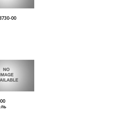
8730-00
ия
В корзину
-00
ель
ия
В корзину