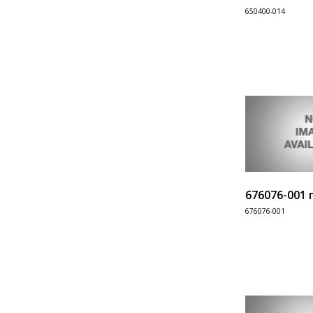
650400-014
Информация
676076-001 
676076-001
Информация