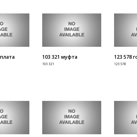
 плата
103 321 муфта
123 578 
103 321
123 578
Информация
Информац
В корзину
В корзину