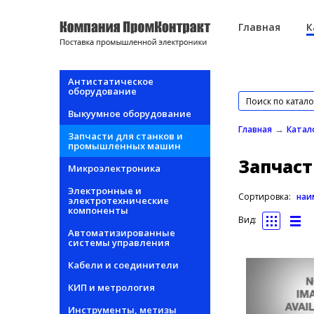
Перейти к основному содержанию
Главная
К
Антистатическое
оборудование
Выкуумное оборудование
→
Главная
Катал
Запчасти для станков и
промышленных машин
Запчас
Микроэлектроника
Электронные и
Сортировка:
наи
электротехнические
компоненты
Вид:
Автоматизированные
системы управления
Кабели и соединители
КИП и метрология
Инструменты, метизы