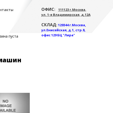
ОФИС
:
нтакты
111123 г.Москва,
ул. 1-я Владимирская, д.12А
СКЛАД
:
129344 г.Москва,
ул.Енисейская, д.1, стр.8,
офис 129 БЦ "Лира"
зина пуста
 машин