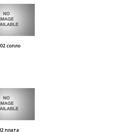
002 сопло
ия
В корзину
02 плата