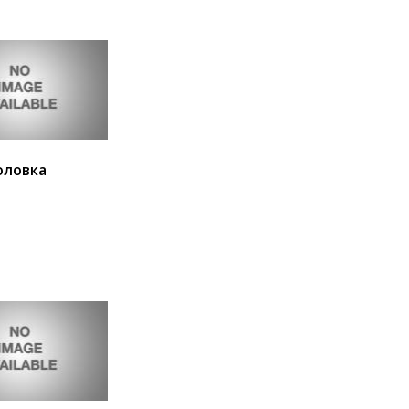
головка
ия
В корзину