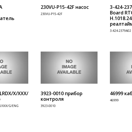
A
230VU-P15-42F насос
3-424-23
Board RT
230VU-P15-42F
атель
H.1018.24
реалтай
Информация
Информац
3-424-2379A02 
В корзину
В корзину
H.1018.2421)
/LRDX/X/XXX/G/ENG
3923-0010 прибор
46999 ка
р
контроля
46999
X/XXX/G/ENG
3923-0010
Информация
Информац
В корзину
В корзину