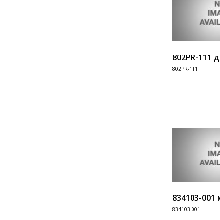
802PR-111 
802PR-111
Информация
834103-001
834103-001