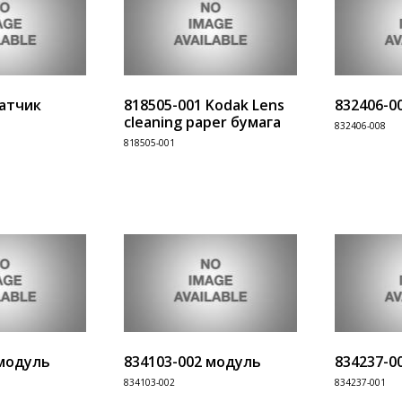
датчик
818505-001 Kodak Lens
832406-0
cleaning paper бумага
832406-008
818505-001
Информация
Информац
В корзину
В корзину
 модуль
834103-002 модуль
834237-0
834103-002
834237-001