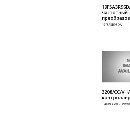
19F5A3R96D
частотный
преобразов
Информация
19F5A3R96DA
3208/CC/VH
контролле
3208/CC/VH/LRDX/
Информация
Произв