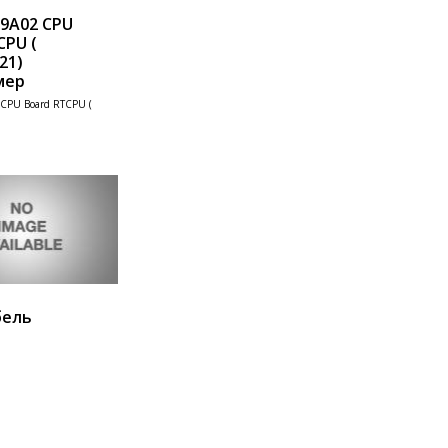
79A02 CPU
CPU (
21)
мер
ия
CPU Board RTCPU (
В корзину
бель
ия
В корзину