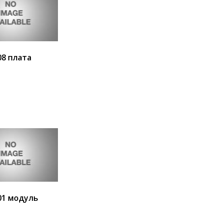
08 плата
ия
В корзину
01 модуль